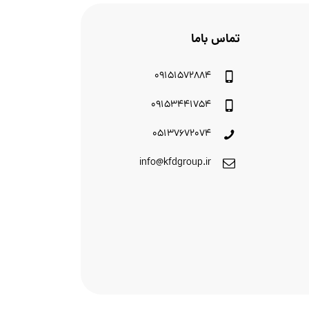
تماس باما
09151572884
09153441754
05137672074
info@kfdgroup.ir