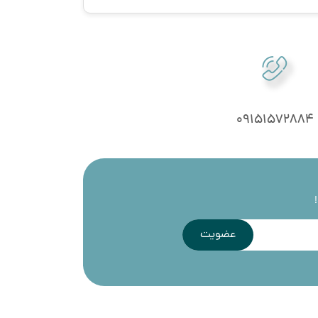
09151572884
عضویت