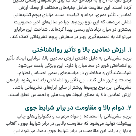
فردی دارد که آن را به گزینه‌ای جذاب برای مراسم‌های رسمی تبدیل
کرده است. این مقایسه شامل جنبه‌های مختلف از جمله
ارزش
نمادین
،
تأثیر بصری
،
دوام
و
کیفیت
است.
مزایای پرچم تشریفاتی
نشان می‌دهد که این نوع پرچم‌ها چرا در سال‌های اخیر محبوبیت
بیشتری در میان نهادهای رسمی پیدا کرده‌اند. شناخت این مزایای
می‌تواند به تصمیم‌گیری بهتر در
سفارش پرچم تشریفاتی
کمک کند.
1. ارزش نمادین بالا و تأثیر روانشناختی
پرچم تشریفاتی
به دلیل داشتن
ارزش نمادین بالا
، توانایی ایجاد
تأثیر
روانشناختی قوی
در مخاطبان را دارد. این ویژگی باعث می‌شود
شرکت‌کنندگان و مخاطبان در مراسم‌های رسمی احساس
احترام
،
وحدت
و
غرور ملی
کنند. این
تأثیر روانشناختی
باعث می‌شود
بازدهی
تشریفاتی
این نوع پرچم‌ها بیشتر از سایر ابزارهای تشریفاتی باشد.
ارزش نمادین بالا
به معنای ایجاد
هویت ملی
و
احساس تعلق
است.
2. دوام بالا و مقاومت در برابر شرایط جوی
پرچم تشریفاتی
با استفاده از
مواد مرغوب
و
تکنولوژی‌های چاپ
پیشرفته
تولید می‌شود که مقاومت بالایی در برابر
شرایط جوی
،
آفتاب
و
باران
دارند. این
مقاومت در برابر شرایط جوی
باعث می‌شود این