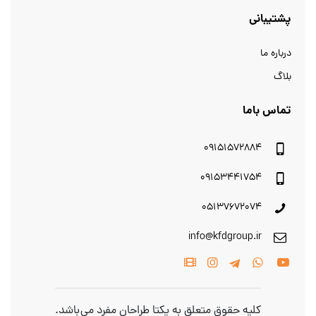
پشتیبانی
درباره ما
بلاگ
تماس باما
09151572884
09153441754
05137672074
info@kfdgroup.ir
کلیه حقوق متعلق به یکتا طراحان مفرد می باشد.