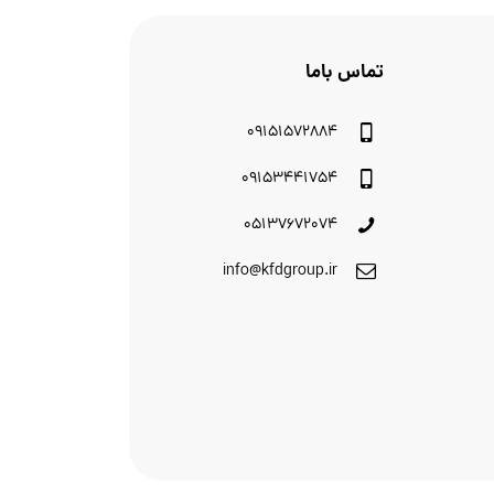
تماس باما
09151572884
09153441754
05137672074
info@kfdgroup.ir